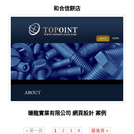
和合信餅店
璉龍實業有限公司 網頁設計 案例
« 第一頁
1
2
3
4
最後頁 »